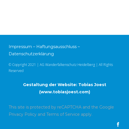
Impressum
–
Haftungsausschluss
–
Datenschutzerklärung
© Copyright 2021 | AG Wanderfalkenschutz Heidelberg | All Rights
Reserved
Gestaltung der Website: Tobias Joest
(
www.tobiasjoest.com
)
This site is protected by reCAPTCHA and the Google
Privacy Policy
and
Terms of Service
apply.