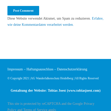
Diese Website verwendet Akismet, um Spam zu reduzieren.
Erfahre,
wie deine Kommentardaten verarbeitet werden.
Impressum
–
Haftungsausschluss
–
Datenschutzerklärung
© Copyright 2021 | AG Wanderfalkenschutz Heidelberg | All Rights Reserved
Gestaltung der Website: Tobias Joest (
www.tobiasjoest.com
)
This site is protected by reCAPTCHA and the Google
Privacy
Policy
and
Terms of Service
apply.