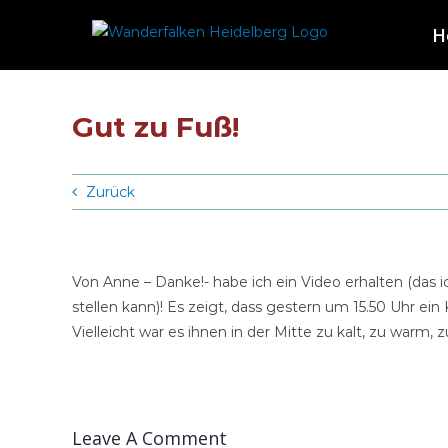
Zum
H
Inhalt
springen
Gut zu Fuß!
Zurück
Von Anne – Danke!- habe ich ein Video erhalten (das 
stellen kann)! Es zeigt, dass gestern um 15.50 Uhr ei
Vielleicht war es ihnen in der Mitte zu kalt, zu warm, z
Leave A Comment