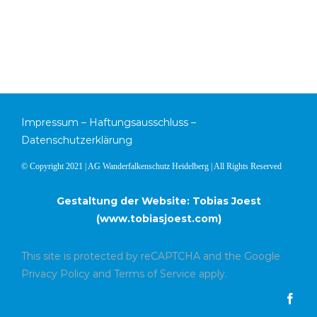
Impressum
–
Haftungsausschluss
–
Datenschutzerklärung
© Copyright 2021 | AG Wanderfalkenschutz Heidelberg | All Rights Reserved
Gestaltung der Website: Tobias Joest
(
www.tobiasjoest.com
)
This site is protected by reCAPTCHA and the Google
Privacy Policy
and
Terms of Service
apply.