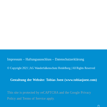
Impressum
–
Haftungsausschluss
–
Datenschutzerklärung
© Copyright 2021 | AG Wanderfalkenschutz Heidelberg | All Rights Reserved
Gestaltung der Website: Tobias Joest (
www.tobiasjoest.com
)
This site is protected by reCAPTCHA and the Google
Privacy
Policy
and
Terms of Service
apply.