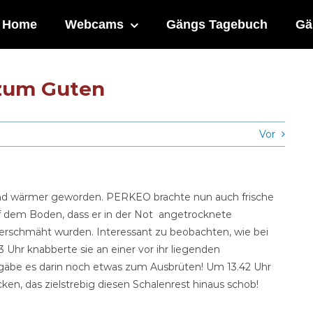
Home
Webcams
Gängs Tagebuch
Gä
 zum Guten
Vor
und wärmer geworden. PERKEO brachte nun auch frische
f dem Boden, dass er in der Not angetrocknete
erschmäht wurden. Interessant zu beobachten, wie bei
3 Uhr knabberte sie an einer vor ihr liegenden
ls gäbe es darin noch etwas zum Ausbrüten! Um 13.42 Uhr
cken, das zielstrebig diesen Schalenrest hinaus schob!