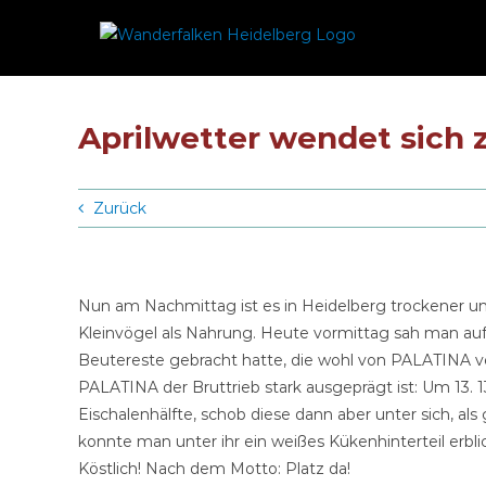
Zum
Inhalt
springen
Aprilwetter wendet sich
Zurück
Nun am Nachmittag ist es in Heidelberg trockener 
Kleinvögel als Nahrung. Heute vormittag sah man au
Beutereste gebracht hatte, die wohl von PALATINA v
PALATINA der Bruttrieb stark ausgeprägt ist: Um 13. 1
Eischalenhälfte, schob diese dann aber unter sich, a
konnte man unter ihr ein weißes Kükenhinterteil erbli
Köstlich! Nach dem Motto: Platz da!