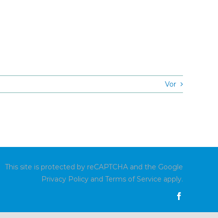
Vor
This site is protected by reCAPTCHA and the Google
Privacy Policy
and
Terms of Service
apply.