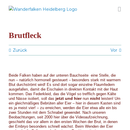
Zum
Inhalt
springen
Brutfleck
Zurück
Vor
Beide Falken haben auf der unteren Bauchseite eine Stelle, die
nun – natürlich hormonell gesteuert – besonders stark mit warmem
Blut durchströmt wird! Es sind dort sogar einzelne Flaumfedern
ausgefallen, damit die Eischalen in direkten Kontakt mit der Haut
kommen. Das Federkleid, das die Vögel so trefflich gegen Kälte
jetzt und hier
nicht
und Nässe isoliert, soll das
nun
leisten!
Um
ein gleichmäßiges Bebrüten aller Eier – hier in diesem Kasten sind
es ja meist vier! – zu erreichen, werden die Eier etwa alle ein bis
zwei Stunden mit dem Schnabel gewendet. Nach unseren
Beobachtungen, seit 2000 hier über die Videoaufzeichnung,
geschieht das vor allem in den ersten Wochen der Brut, in denen
der Embryo besonders schnell wächst. Beim Wenden der Eier