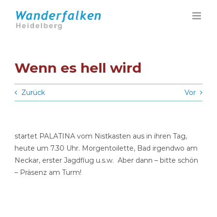
Zum
Inhalt
springen
Wenn es hell wird
Zurück
Vor
startet PALATINA vom Nistkasten aus in ihren Tag,
heute um 7.30 Uhr. Morgentoilette, Bad irgendwo am
Neckar, erster Jagdflug u.s.w. Aber dann – bitte schön
– Präsenz am Turm!