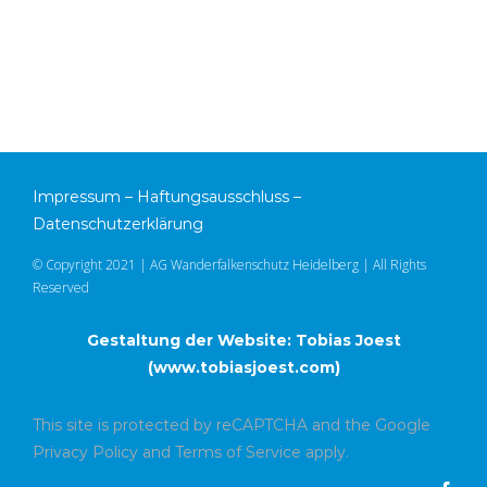
Impressum
–
Haftungsausschluss
–
Datenschutzerklärung
© Copyright 2021 | AG Wanderfalkenschutz Heidelberg | All Rights
Reserved
Gestaltung der Website: Tobias Joest
(
www.tobiasjoest.com
)
This site is protected by reCAPTCHA and the Google
Privacy Policy
and
Terms of Service
apply.