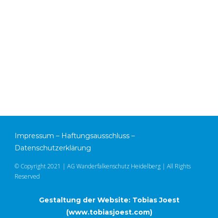
Impressum
–
Haftungsausschluss
–
Datenschutzerklärung
© Copyright 2021 | AG Wanderfalkenschutz Heidelberg | All Rights
Reserved
Gestaltung der Website: Tobias Joest
(
www.tobiasjoest.com
)