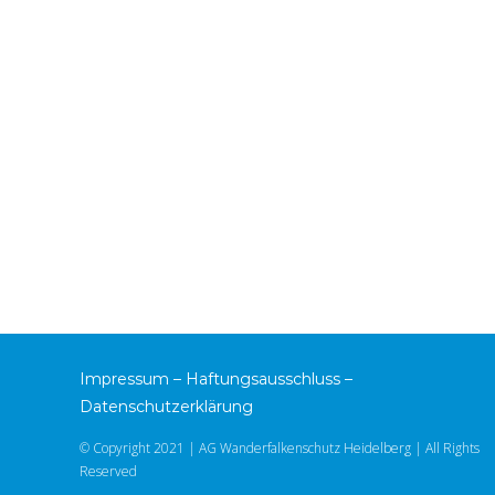
Impressum
–
Haftungsausschluss
–
Datenschutzerklärung
© Copyright 2021 | AG Wanderfalkenschutz Heidelberg | All Rights
Reserved