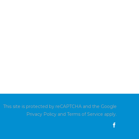
This site is protected by reCAPTCHA and the Google
Privacy Policy
and
Terms of Service
apply.