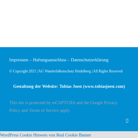
Impressum
–
Haftungsausschluss
–
Datenschutzerklärung
© Copyright 2021 | AG Wanderfalkenschutz Heidelberg | All Rights Reserved
Gestaltung der Website: Tobias Joest (
www.tobiasjoest.com
)
This site is protected by reCAPTCHA and the Google
Privacy
Policy
and
Terms of Service
apply.
WordPress Cookie Hinweis von Real Cookie Banner