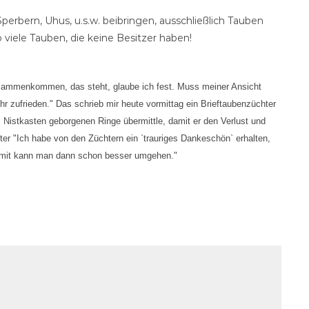
erbern, Uhus, u.s.w. beibringen, ausschließlich Tauben
 viele Tauben, die keine Besitzer haben!
usammenkommen, das steht, glaube ich fest. Muss meiner Ansicht
hr zufrieden." Das schrieb mir heute vormittag ein Brieftaubenzüchter
Nistkasten geborgenen Ringe übermittle, damit er den Verlust und
iter "Ich habe von den Züchtern ein `trauriges Dankeschön` erhalten,
 damit kann man dann schon besser umgehen."