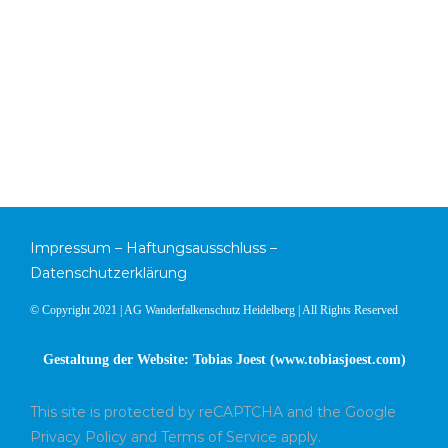
Impressum
–
Haftungsausschluss
–
Datenschutzerklärung
© Copyright 2021 | AG Wanderfalkenschutz Heidelberg | All Rights Reserved
Gestaltung der Website: Tobias Joest (
www.tobiasjoest.com
)
This site is protected by reCAPTCHA and the Google
Privacy Policy
and
Terms of Service
apply.