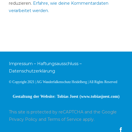
reduzieren.
Erfahre, wie deine Kommentardaten
verarbeitet werden.
Impressum
–
Haftungsausschluss
–
Datenschutzerklärung
© Copyright 2021 | AG Wanderfalkenschutz Heidelberg | All Rights Reserved
Gestaltung der Website: Tobias Joest (
www.tobiasjoest.com
)
This site is protected by reCAPTCHA and the Google
Privacy Policy
and
Terms of Service
apply.