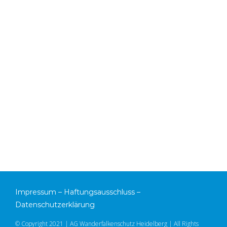
Impressum
–
Haftungsausschluss
–
Datenschutzerklärung
© Copyright 2021 | AG Wanderfalkenschutz Heidelberg | All Rights