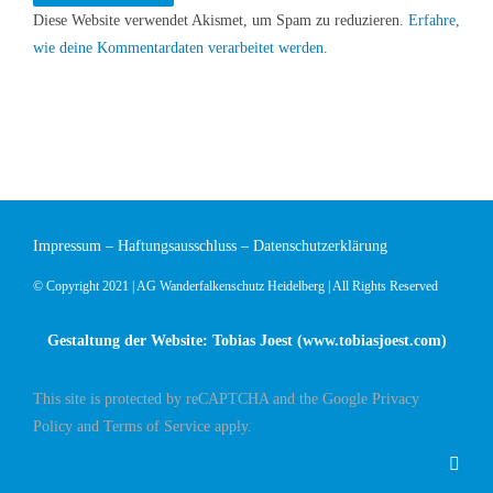
Diese Website verwendet Akismet, um Spam zu reduzieren.
Erfahre,
wie deine Kommentardaten verarbeitet werden.
Impressum
–
Haftungsausschluss
–
Datenschutzerklärung
© Copyright 2021 | AG Wanderfalkenschutz Heidelberg | All Rights Reserved
Gestaltung der Website: Tobias Joest (
www.tobiasjoest.com
)
This site is protected by reCAPTCHA and the Google
Privacy
Policy
and
Terms of Service
apply.