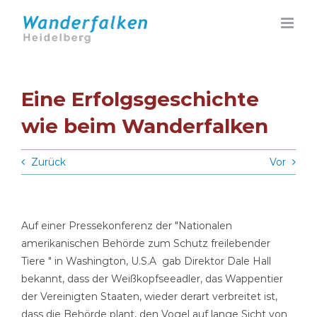
Zum
Inhalt
springen
Eine Erfolgsgeschichte
wie beim Wanderfalken
Zurück
Vor
Auf einer Pressekonferenz der "Nationalen
amerikanischen Behörde zum Schutz freilebender
Tiere " in Washington, U.S.A gab Direktor Dale Hall
bekannt, dass der Weißkopfseeadler, das Wappentier
der Vereinigten Staaten, wieder derart verbreitet ist,
dass die Behörde plant, den Vogel auf lange Sicht von