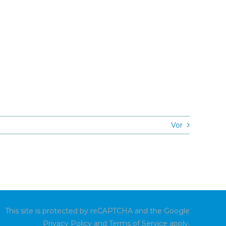
Vor
This site is protected by reCAPTCHA and the Google
Privacy Policy
and
Terms of Service
apply.