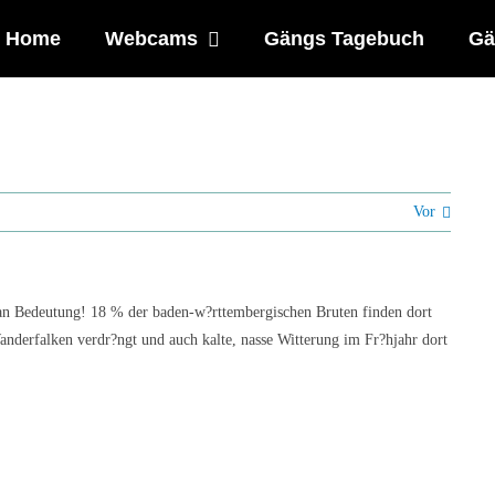
Home
Webcams
Gängs Tagebuch
Gä
Vor
an Bedeutung! 18 % der baden-w?rttembergischen Bruten finden dort
nderfalken verdr?ngt und auch kalte, nasse Witterung im Fr?hjahr dort