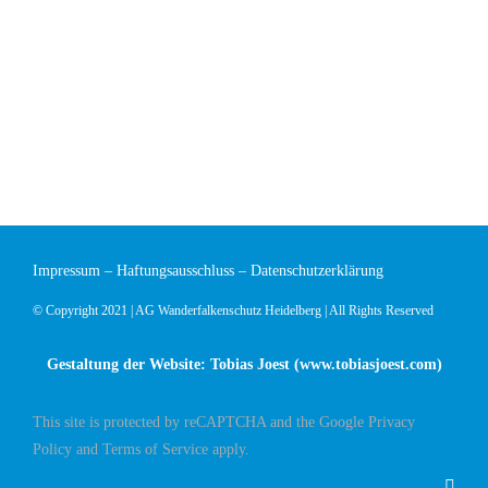
Impressum
–
Haftungsausschluss
–
Datenschutzerklärung
© Copyright 2021 | AG Wanderfalkenschutz Heidelberg | All Rights Reserved
Gestaltung der Website: Tobias Joest (
www.tobiasjoest.com
)
This site is protected by reCAPTCHA and the Google
Privacy
Policy
and
Terms of Service
apply.