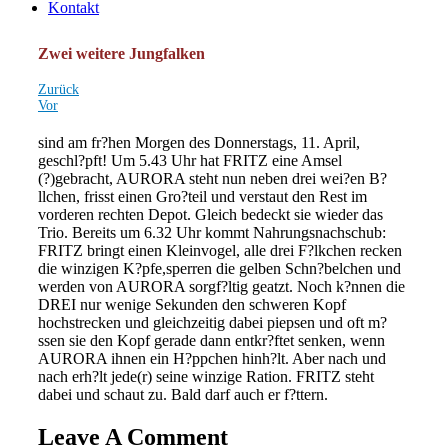
Kontakt
Zwei weitere Jungfalken
Zurück
Vor
sind am fr?hen Morgen des Donnerstags, 11. April,
geschl?pft! Um 5.43 Uhr hat FRITZ eine Amsel
(?)gebracht, AURORA steht nun neben drei wei?en B?
llchen, frisst einen Gro?teil und verstaut den Rest im
vorderen rechten Depot. Gleich bedeckt sie wieder das
Trio. Bereits um 6.32 Uhr kommt Nahrungsnachschub:
FRITZ bringt einen Kleinvogel, alle drei F?lkchen recken
die winzigen K?pfe,sperren die gelben Schn?belchen und
werden von AURORA sorgf?ltig geatzt. Noch k?nnen die
DREI nur wenige Sekunden den schweren Kopf
hochstrecken und gleichzeitig dabei piepsen und oft m?
ssen sie den Kopf gerade dann entkr?ftet senken, wenn
AURORA ihnen ein H?ppchen hinh?lt. Aber nach und
nach erh?lt jede(r) seine winzige Ration. FRITZ steht
dabei und schaut zu. Bald darf auch er f?ttern.
Leave A Comment