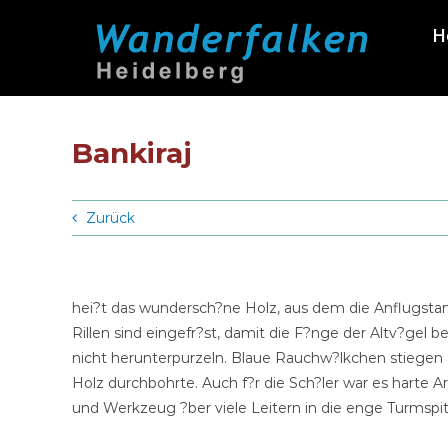
Zum
H
Inhalt
springen
Bankiraj
Zurück
hei?t das wundersch?ne Holz, aus dem die Anflugsta
Rillen sind eingefr?st, damit die F?nge der Altv?gel 
nicht herunterpurzeln. Blaue Rauchw?lkchen stiegen a
Holz durchbohrte. Auch f?r die Sch?ler war es harte A
und Werkzeug ?ber viele Leitern in die enge Turmsp