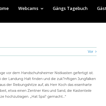
ome
Webcams
Gängs Tagebuch
Gäs
Vor
nge vor dem Handschuhsheimer Nistkasten gefertigt ist.
bei der Landung Halt finden und die zuk?nftigen Jungfalken
us der Reibungshitze auf, als Herr Koch das eisenharte
rbeit, etwa einen Zentner Kies und Sand, die Kastenteile
itze hochzutragen. „Hat Spa? gemacht…“