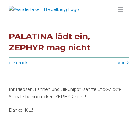
Zum
Inhalt
springen
PALATINA lädt ein,
ZEPHYR mag nicht
Zurück
Vor
Ihr Piepsen, Lahnen und „Iii-Chipp“ (sanfte „Ack-Zick“)-
Signale beeindrucken ZEPHYR nicht!
Danke, K.L.!